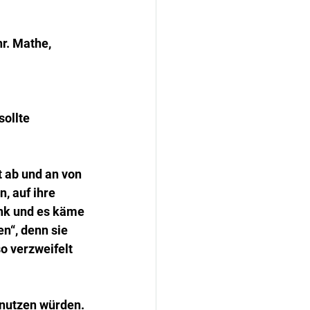
r. Mathe, 
sollte 
 ab und an von 
, auf ihre 
ank und es käme 
n“, denn sie 
o verzweifelt 
snutzen würden. 