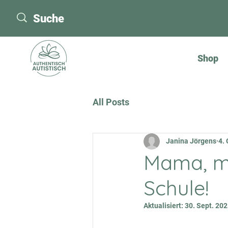
Shop
All Posts
Janina Jörgens
4. 
Mama, mir
Schule!
Aktualisiert:
30. Sept. 20