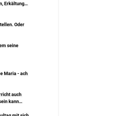
, Erkältung… 
ellen. Oder 
em seine 
e Maria - ach 
richt auch 
 sein kann…
ultag mit sich 