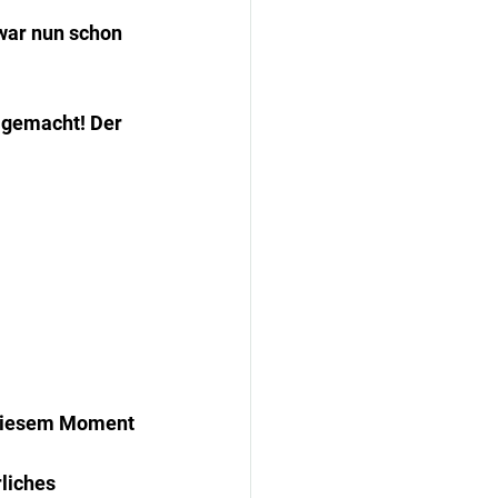
 war nun schon 
 gemacht! Der 
n diesem Moment 
liches 