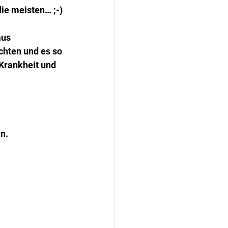
ie meisten… ;-)
aus 
hten und es so 
Krankheit und 
n.