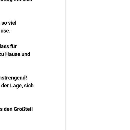
so viel 
use. 
ass für 
 zu Hause und 
nstrengend! 
der Lage, sich 
s den Großteil 