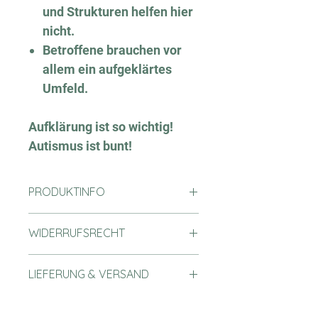
und Strukturen helfen hier
nicht.
Betroffene brauchen vor
allem ein aufgeklärtes
Umfeld.
Aufklärung ist so wichtig!
Autismus ist bunt!
PRODUKTINFO
Aufklärung und Informationen zum
WIDERRUFSRECHT
Thema Autismus.
Dir steht ein 14tägiges
LIEFERUNG & VERSAND
Widerrufsrecht zu.
Widerrufsbelehrung +
Lieferzeit: 3-5 Tage für Versand in
Widerrufsformular findest Du
HIER
.
Deutschland.