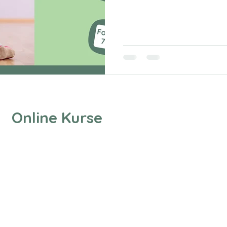
Online Kurse
sere Adresse
Richtlinien
erer Melanie & Jörgens
Impressum
na
Datenschutzerklärung
 Authentisch Autistisch
AGB
Lieferung & Versand
enherberg 31a
Widerrufsbelehrung