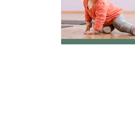
Homepage
Un
Shop
Kaud
Angebote
Jani
Blog
GbR -
Über uns
Kontakt
Kalt