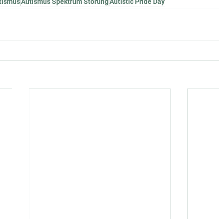
tismus
Autismus Spektrum Störung
Autistic Pride Day