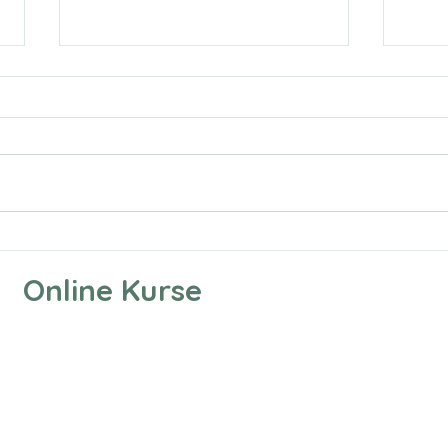
Online Beratung/ Therapie
Ein z
für Autisten? Ist das sinnvoll?
Zeic
Online Kurse
- ein
nonv
Kom
sere Adresse
Richtlinien
erer Melanie & Jörgens
Impressum
na
Datenschutzerklärung