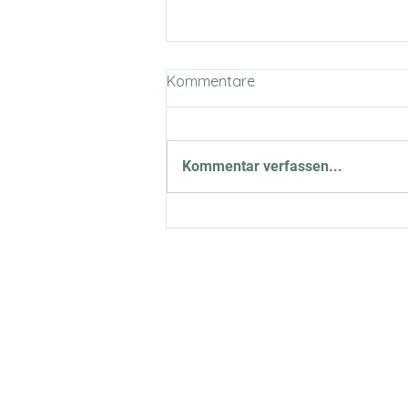
Kommentare
Kommentar verfassen...
Verdient das Hilfesystem
noch den Namen
Hilfesystem? Oder anders:
Ich sitze im Restaurant und
du fragst mich, warum ich
Homepage
Un
Essen bestelle?
Shop
Kaud
Angebote
Jani