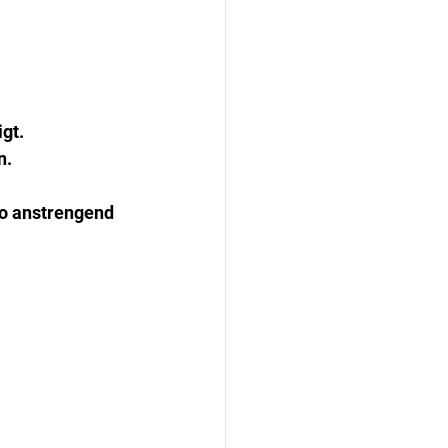
gt.
n.
so anstrengend 