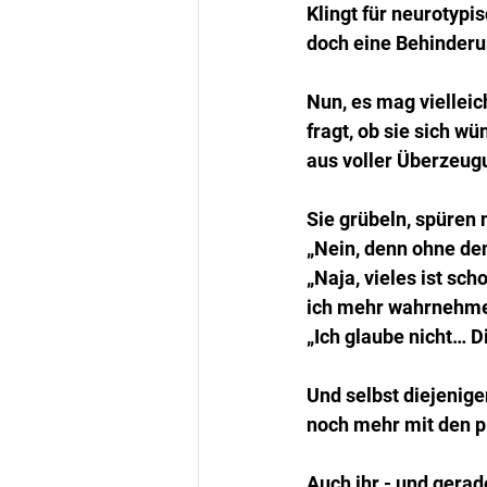
Klingt für neurotypi
doch eine Behinderu
Nun, es mag viellei
fragt, ob sie sich w
aus voller Überzeugu
Sie grübeln, spüren
„Nein, denn ohne den
„Naja, vieles ist sc
ich mehr wahrnehme 
„Ich glaube nicht… D
Und selbst diejenige
noch mehr mit den p
Auch ihr - und gerade