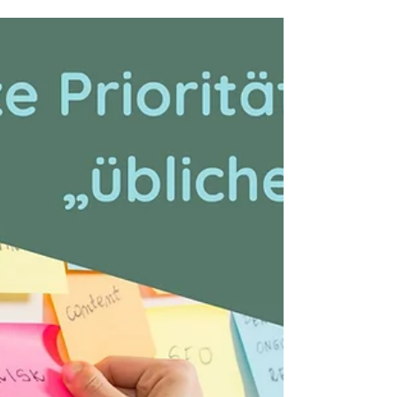
Späte Autismus-Diagnosen bei
Männern
So oft wird über spät diagnostizierte Frauen
gesprochen. Tatsächlich fallen autistische
Mädchen häufig durch die Diagnoseraster, welche
ursächlich eher für und an Jungs entwickelt
wurden. Zudem ist die Diagnose bei erwachsenen
Frauen häufig schwieriger zu stellen, je effektiver
sie in ihrem Leben gelernt haben, zu maskieren.
Aber was ist mit den Männern? Noch vor wenigen
Jahren wurde das Geschlechterverhältnis mit bis
zu neun zu eins angegeben. D.h. auf neun
Autismus-Diag