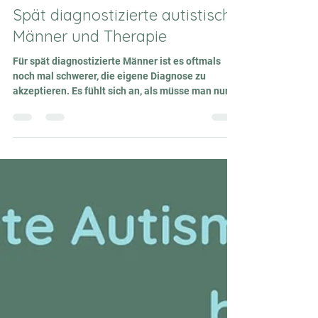
Janina Jörgens
29. Okt. 2025
3 Min. Lesezeit
Spät diagnostizierte autistische
Männer und Therapie
Für spät diagnostizierte Männer ist es oftmals
noch mal schwerer, die eigene Diagnose zu
akzeptieren. Es fühlt sich an, als müsse man nun
doch zugeben, dass man nicht immer unbedingt
der Beste, der Stärkste, der Schnellste etc. sein
könnte… Plötzlich braucht man angeblich Hilfe,
nun ist man auf einmal behindert, braucht
Therapien…? Wer möchte das schon gern zugeben
- insbesondere in einer Gesellschaft, in der gerade