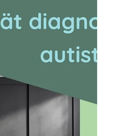
und hochsensible Autistin. Lena besucht eine
Gesamtschule, ihre Noten sind sehr gut, sie
möchte das Abitur machen und anschließend
studieren. Soweit so gut. Aber: Lena maskiert in
der Schule. Sie möchte nicht auffallen, möchte
andere nicht einschränken und vieles mehr. So
zeigt sie sich in der Schule als wissbegierige,
kluge, eifrige, stille und unkomplizierte Schülerin.
Das gesamte Lehrer- und Lehrerinnenkollegium
ist von