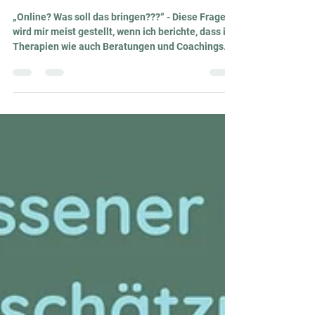
Online Beratung/ Therapie für
Autisten? Ist das sinnvoll?
„Online? Was soll das bringen???“ - Diese Frage
wird mir meist gestellt, wenn ich berichte, dass ich
Therapien wie auch Beratungen und Coachings
für Eltern, Fachkräfte aber auch die Autisten
selbst online anbiete. Nun - es hat sich als absolut
praktikabel erwiesen, wenn man sich online
treffen kann. Denn dann benötigt man viel
weniger Zeit, da Fahrtwege entfallen und man
nichts organisieren muss wie z.B. Betreuung eines
Geschwisterkindes in der Zwischenzeit, sich
„fertig“