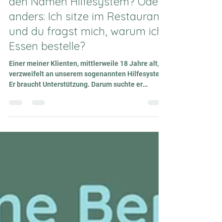
Verdient das Hilfesystem noch
den Namen Hilfesystem? Oder
anders: Ich sitze im Restaurant
und du fragst mich, warum ich
Essen bestelle?
Einer meiner Klienten, mittlerweile 18 Jahre alt,
verzweifelt an unserem sogenannten Hilfesystem.
Er braucht Unterstützung. Darum suchte er
Kontakt zum Sozialamt und erhoffte sich nicht
mehr und nicht weniger als Hilfe. Ja, sein Fall ist
komplex. Ja, neurotypische Menschen können
sich nur schwer in neurodivergente Welten
hineinversetzen. Ja, offensichtlich muss wohl
Geld gespart werden… Aber es beschleicht einen
der Verdacht, dass womöglich eigentlich gar nicht
wirklic