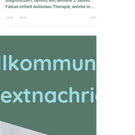
ein Fallbeispiel nonverbaler
Kommunikation
Ich kannte Fabian, 15 Jahre, als Asperger-Autist
diagnostiziert, bereits seit beinahe 2 Jahren.
Fabian erhielt Autismus-Therapie, welche in
diesem Fall als Hausbesuch angeboten wurde. Wir
trafen uns entweder bei Fabian zu Hause oder bei
schönem Wetter auch draußen zu
Waldspaziergängen oder Besuchen auf dem
Bolzplatz. Wenn wir uns bei Fabian zu Hause
trafen, war es für ihn wichtig, dass seine Mutter
anwesend war und die Tür öffnete. Nun ergab es
sich jedoch eines Abends,