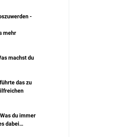
loszuwerden - 
s mehr 
Was machst du 
führte das zu 
ilfreichen 
 „Was du immer 
les dabei…