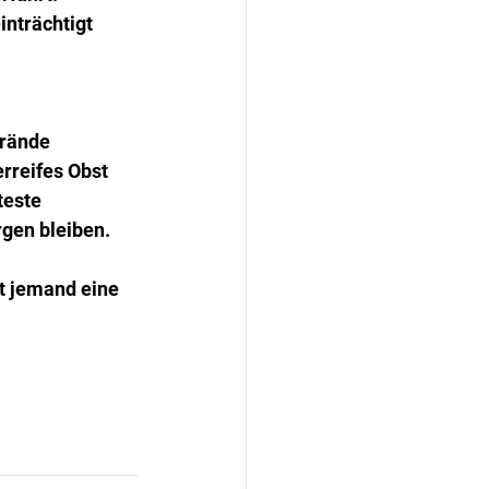
inträchtigt 
rände 
rreifes Obst 
teste 
gen bleiben.
t jemand eine 