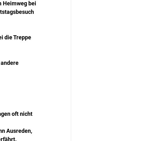
m Heimweg bei 
rtstagsbesuch 
i die Treppe 
 andere 
gen oft nicht 
nn Ausreden, 
rfährt.