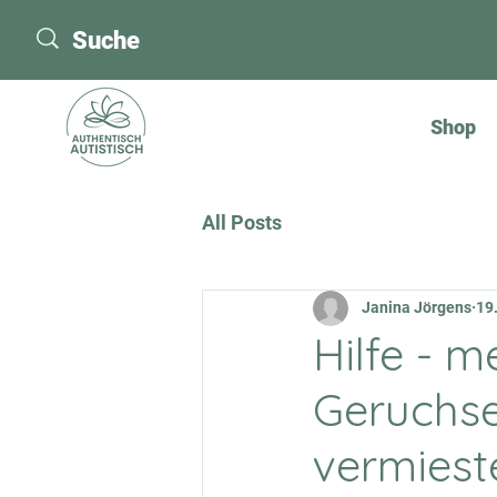
Shop
All Posts
Janina Jörgens
19.
Hilfe - m
Geruchse
vermiest