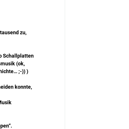
tausend zu, 
 Schallplatten 
musik (ok, 
chte… ;-)) )
eiden konnte, 
Musik 
pen“. 