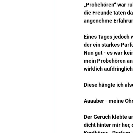
„Probehören“ war ru
die Freunde taten da
angenehme Erfahru
Eines Tages jedoch w
der ein starkes Par
Nun gut - es war kei
mein Probehören an 
wirklich aufdringlic
Diese hängte ich als
Aaaaber - meine Ohr
Der Geruch klebte a
dicht hinter mir her
Kopfhörer - Parfum 