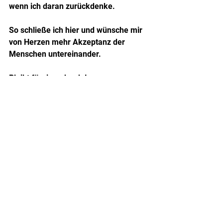
wenn ich daran zurückdenke.
So schließe ich hier und wünsche mir 
von Herzen mehr Akzeptanz der 
Menschen untereinander.
Bleibt füreinander da!
Authentisch Autistisch
Autismus
Autismus Spektrum Störung
Autismus und Schule
Trauma Schule
Alle ansehen
Aktuelle Beiträge