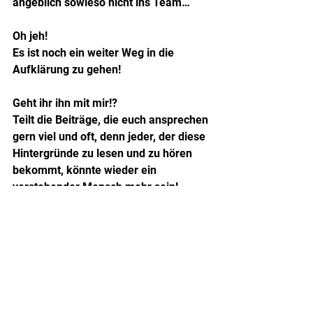
angeblich sowieso nicht ins Team…
Oh jeh!
Es ist noch ein weiter Weg in die 
Aufklärung zu gehen!
Geht ihr ihn mit mir!?
Teilt die Beiträge, die euch ansprechen 
gern viel und oft, denn jeder, der diese 
Hintergründe zu lesen und zu hören 
bekommt, könnte wieder ein 
verstehender Mensch mehr sein!
Bleibt neugierig!
Authentisch Autistisch
Autismus
Autismus Spektrum Störung
Autismus und Burnout