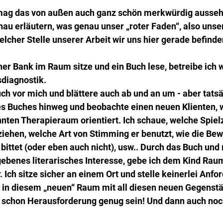
ag das von außen auch ganz schön merkwürdig aussehe
u erläutern, was genau unser „roter Faden“, also unser
elcher Stelle unserer Arbeit wir uns hier gerade befinde
ner Bank im Raum sitze und ein Buch lese, betreibe ich
sdiagnostik.
uch vor mich und blättere auch ab und an um - aber tats
s Buches hinweg und beobachte einen neuen Klienten, w
nten Therapieraum orientiert. Ich schaue, welche Spiel
ehen, welche Art von Stimming er benutzt, wie die Be
 bittet (oder eben auch nicht), usw.. Durch das Buch und
gebenes literarisches Interesse, gebe ich dem Kind Raum.
 Ich sitze sicher an einem Ort und stelle keinerlei Anfo
d in diesem „neuen“ Raum mit all diesen neuen Gegenstä
 schon Herausforderung genug sein! Und dann auch noc