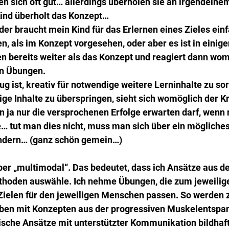
n sich oft gut… allerdings überholen sie an irgendeine
Kind überholt das Konzept… 
er braucht mein Kind für das Erlernen eines Zieles einf
 als im Konzept vorgesehen, oder aber es ist in einige
n bereits weiter als das Konzept und reagiert dann wom
en Übungen.
ug ist, kreativ für notwendige weitere Lerninhalte zu sor
ige Inhalte zu überspringen, sieht sich womöglich der Kri
 ja nur die versprochenen Erfolge erwarten darf, wenn 
e… tut man dies nicht, muss man sich über ein mögliche
undern… (ganz schön gemein…)
eber „multimodal“. Das bedeutet, dass ich Ansätze aus de
hoden auswähle. Ich nehme Übungen, die zum jeweilige
ielen für den jeweiligen Menschen passen. So werden z.
en mit Konzepten aus der progressiven Muskelentspa
che Ansätze mit unterstützter Kommunikation bildhaft 