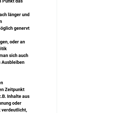
m Punkt das 
ach länger und 
n 
öglich genervt 
gen, oder an 
tik 
man sich auch 
s Ausbleiben 
n 
n Zeitpunkt 
B. Inhalte aus 
nnung oder 
verdeutlicht, 