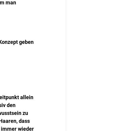
em man 
 Konzept geben 
itpunkt allein 
siv den 
wusstsein zu 
Haaren, dass 
h immer wieder 