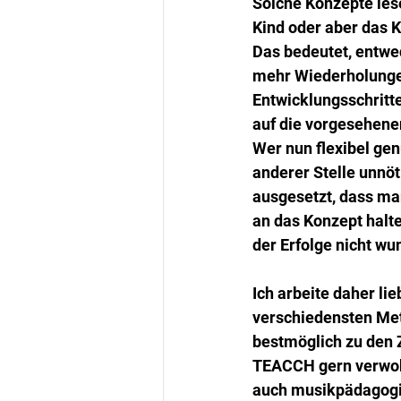
Solche Konzepte lese
Kind oder aber das 
Das bedeutet, entwed
mehr Wiederholungen,
Entwicklungsschritte
auf die vorgesehen
Wer nun flexibel gen
anderer Stelle unnöt
ausgesetzt, dass man
an das Konzept halt
der Erfolge nicht w
Ich arbeite daher li
verschiedensten Met
bestmöglich zu den Z
TEACCH gern verwob
auch musikpädagogis