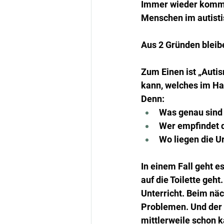
Immer wieder komme
Menschen im autist
Aus 2 Gründen bleibe
Zum Einen ist „Autis
kann, welches im Ha
Denn: 
Was genau sind 
Wer empfindet d
Wo liegen die U
In einem Fall geht e
auf die Toilette geh
Unterricht. Beim nä
Problemen. Und der 
mittlerweile schon 