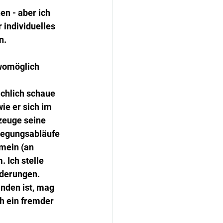
n - aber ich 
 individuelles 
n.
 womöglich 
ächlich schaue 
ie er sich im 
zeuge seine 
wegungsabläufe 
 mein (an 
 Ich stelle 
rderungen. 
nden ist, mag 
h ein fremder 