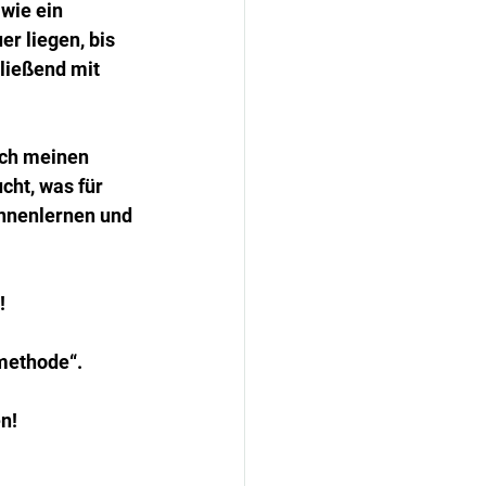
wie ein 
r liegen, bis 
ließend mit 
ich meinen 
cht, was für 
ennenlernen und 
!
methode“.
n!