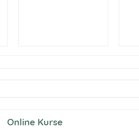
Online Beratung/ Therapie
Ein z
für Autisten? Ist das sinnvoll?
Zeic
Online Kurse
- ein
nonv
Kom