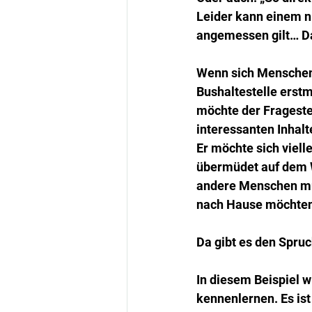
Leider kann einem ni
angemessen gilt… D
Wenn sich Menschen 
Bushaltestelle erstm
möchte der Fragestel
interessanten Inhalt
Er möchte sich viell
übermüdet auf dem We
andere Menschen müde
nach Hause möchten
Da gibt es den Spruch
In diesem Beispiel w
kennenlernen. Es ist