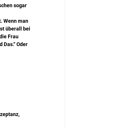
schen sogar 
ht. Wenn man 
t überall bei 
die Frau 
d Das.“ Oder 
zeptanz, 