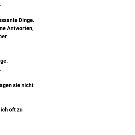
.
essante Dinge. 
ne Antworten, 
ber 
ge. 
.
agen sie nicht 
ch oft zu 