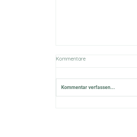
Kommentare
Kommentar verfassen...
Verdient das Hilfesystem
noch den Namen
Hilfesystem? Oder anders:
Ich sitze im Restaurant und
du fragst mich, warum ich