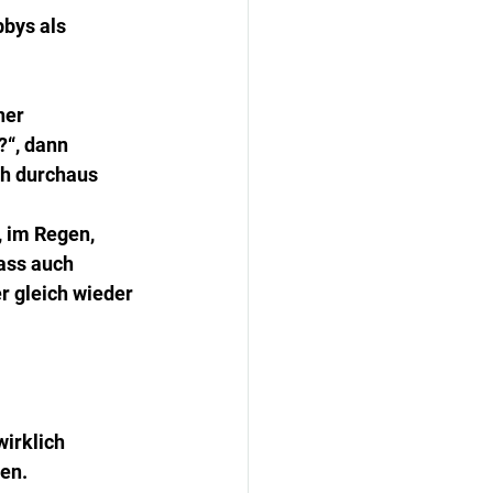
bys als 
ner 
?“, dann 
ch durchaus 
, im Regen, 
ass auch 
r gleich wieder 
irklich 
ben.